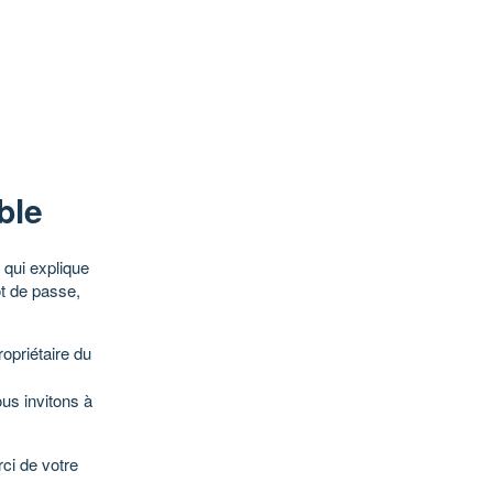
ble
qui explique
ot de passe,
opriétaire du
ous invitons à
ci de votre