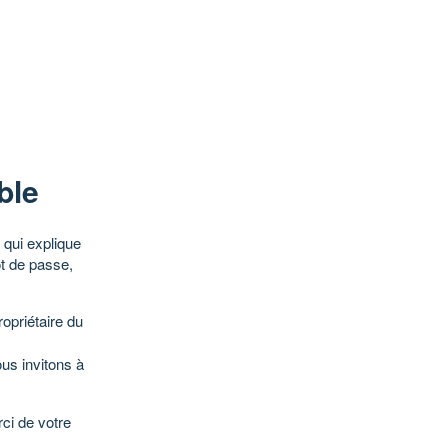
ble
qui explique
ot de passe,
opriétaire du
ous invitons à
ci de votre